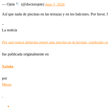
— Ojete
(@doctorojete)
June 3, 2020
Así que nada de piscinas en las terrazas y en los balcones. Por favor
–
La noticia
Por qué nunca deberías poner una piscina en tu terraza, explicado co
fue publicada originalmente en
Xataka
por
Minue
.