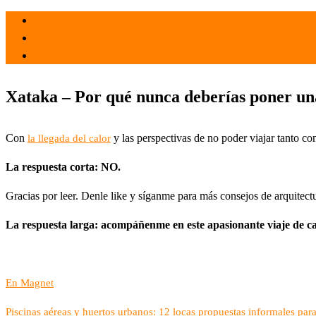
el 24 Jun 2021
por
Tecnología
Xataka – Por qué nunca deberías poner una 
Con
y las perspectivas de no poder viajar tanto c
la llegada del calor
La respuesta corta: NO.
Gracias por leer. Denle like y síganme para más consejos de arquitect
La respuesta larga: acompáñenme en este apasionante viaje de car
En Magnet
Piscinas aéreas y huertos urbanos: 12 locas propuestas informales pa