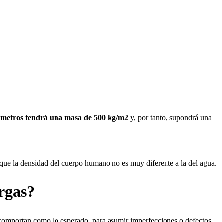
ntímetros tendrá una masa de 500 kg/m2
y, por tanto, supondrá una
 que la densidad del cuerpo humano no es muy diferente a la del agua.
argas?
se comportan como lo esperado, para asumir imperfecciones o defectos