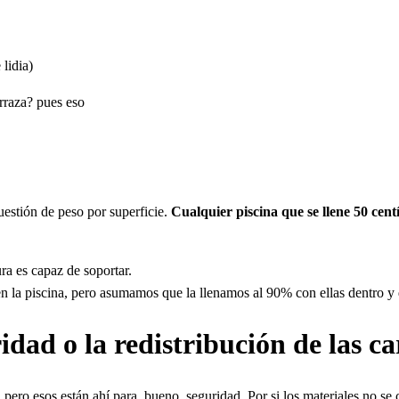
lidia)
rraza? pues eso
uestión de peso por superficie.
Cualquier piscina que se llene 50 ce
ra es capaz de soportar.
en la piscina, pero asumamos que la llenamos al 90% con ellas dentro y
ridad o la redistribución de las c
, pero esos están ahí para, bueno, seguridad. Por si los materiales no 