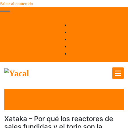
Saltar al contenido
Yacal micro hosting
el 1 Oct 2021
por
Tecnología
Xataka – Por qué los reactores de
sales fundidas y el torio son la