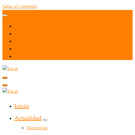
Saltar al contenido
Yacal micro hosting
Yacal micro hosting
Inicio
Actualidad
Tecnoticias