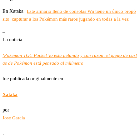
En Xataka |
Este armario lleno de consolas Wii tiene un único propó
sito: capturar a los Pokémon más raros jugando en todas a la vez
–
La noticia
‘Pokémon TGC Pocket’ lo está petando y con razón: el juego de cart
as de Pokémon está pensado al milímetro
fue publicada originalmente en
Xataka
por
Jose García
.