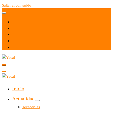
Saltar al contenido
Yacal micro hosting
Yacal micro hosting
Inicio
Actualidad
Tecnoticias