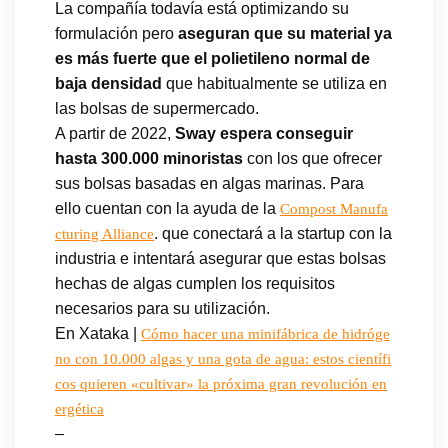
La compañía todavía está optimizando su
formulación pero
aseguran que su material ya
es más fuerte que el polietileno normal de
baja densidad
que habitualmente se utiliza en
las bolsas de supermercado.
A partir de 2022,
Sway espera conseguir
hasta 300.000 minoristas
con los que ofrecer
sus bolsas basadas en algas marinas. Para
ello cuentan con la ayuda de la
Compost Manufa
. que conectará a la startup con la
cturing Alliance
industria e intentará asegurar que estas bolsas
hechas de algas cumplen los requisitos
necesarios para su utilización.
En Xataka |
Cómo hacer una minifábrica de hidróge
no con 10.000 algas y una gota de agua: estos científi
cos quieren «cultivar» la próxima gran revolución en
ergética
–