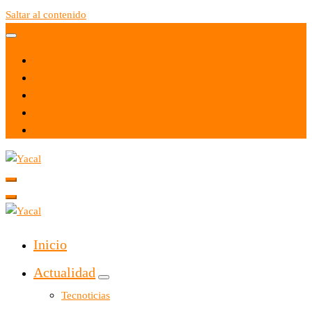
Saltar al contenido
Yacal micro hosting
Yacal micro hosting
Inicio
Actualidad
Tecnoticias