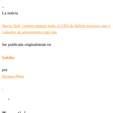
–
La noticia
Nueva York, contigo empezó todo: el CEO de Airbnb reconoce que e
l alquiler de alojamientos está roto
fue publicada originalmente en
Xataka
por
Enrique Pérez
.