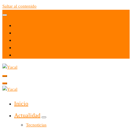
Saltar al contenido
Yacal micro hosting
Yacal micro hosting
Inicio
Actualidad
Tecnoticias