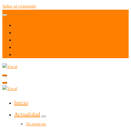
Saltar al contenido
Yacal micro hosting
Yacal micro hosting
Inicio
Actualidad
Tecnoticias