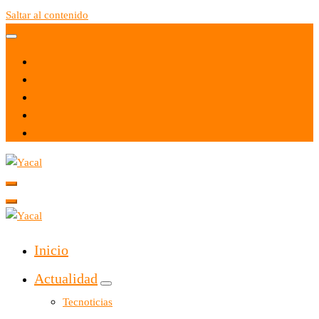
Saltar al contenido
Yacal micro hosting
Yacal micro hosting
Inicio
Actualidad
Tecnoticias