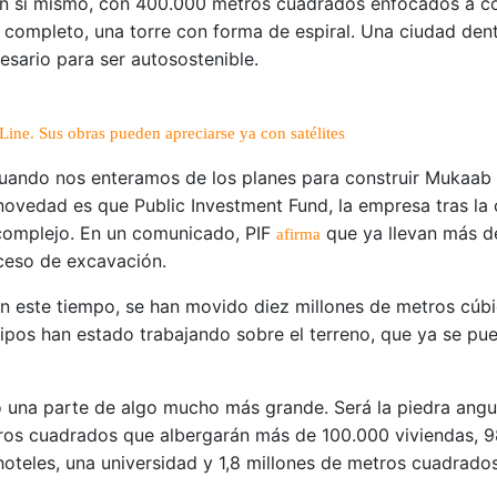
en sí mismo, con 400.000 metros cuadrados enfocados a com
el completo, una torre con forma de espiral. Una ciudad den
esario para ser autosostenible.
ine. Sus obras pueden apreciarse ya con satélites
cuando nos enteramos de los planes para construir Mukaab
ovedad es que Public Investment Fund, la empresa tras la c
complejo. En un comunicado, PIF
que ya llevan más de
afirma
oceso de excavación.
n este tiempo, se han movido diez millones de metros cúbic
pos han estado trabajando sobre el terreno, que ya se pu
o una parte de algo mucho más grande. Será la piedra ang
tros cuadrados que albergarán más de 100.000 viviendas, 
hoteles, una universidad y 1,8 millones de metros cuadrados