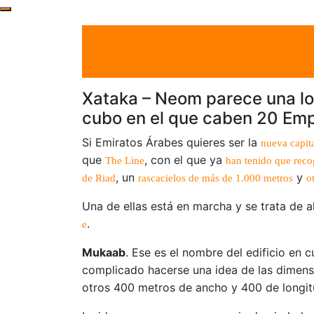
el 3 Nov 2024
por
Tecnología
Xataka – Neom parece una loc
cubo en el que caben 20 Emp
Si Emiratos Árabes quieres ser la
nueva capita
que
, con el que ya
The Line
han tenido que reco
, un
y
de Riad
rascacielos de más de 1.000 metros
o
Una de ellas está en marcha y se trata de a
.
e
Mukaab
. Ese es el nombre del edificio en
complicado hacerse una idea de las dimens
otros 400 metros de ancho y 400 de longitud