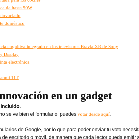
ica de hasta 50W
utovaciado
te doméstico
cia cognitiva integrado en los televisores Bravia XR de Sony
ty Display
inta electrónica
Xiaomi 11T
innovación en un gadget
 incluido
.
no se ve bien el formulario, puedes
.
votar desde aquí
larios de Google, por lo que para poder enviar tu voto necesita
de escritorio o móvil, de manera que cada lector pueda emitir s