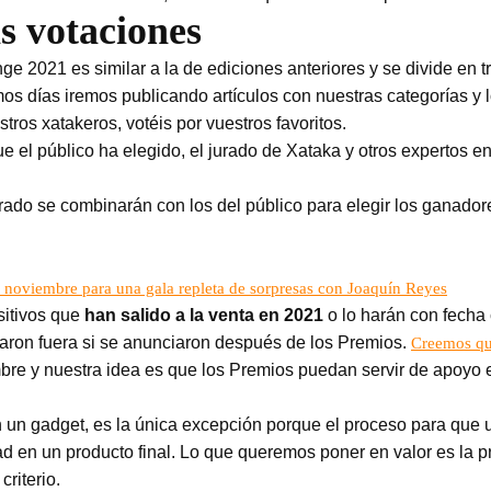
s votaciones
 2021 es similar a la de ediciones anteriores y se divide en tr
os días iremos publicando artículos con nuestras categorías y 
ros xatakeros, votéis por vuestros favoritos.
 que el público ha elegido, el jurado de Xataka y otros expertos 
jurado se combinarán con los del público para elegir los ganado
 noviembre para una gala repleta de sorpresas con Joaquín Reyes
sitivos que
han salido a la venta en 2021
o lo harán con fecha
aron fuera si se anunciaron después de los Premios.
Creemos que
bre y nuestra idea es que los Premios puedan servir de apoyo 
n un gadget, es la única excepción porque el proceso para que
dad en un producto final. Lo que queremos poner en valor es la 
riterio.