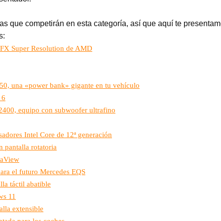
stas que competirán en esta categoría, así que aquí te presenta
s:
ityFX Super Resolution de AMD
50, una «power bank» gigante en tu vehículo
 6
400, equipo con subwoofer ultrafino
sadores Intel Core de 12ª generación
pantalla rotatoria
staView
 para el futuro Mercedes EQS
a táctil abatible
ws 11
lla extensible
tada para los coches