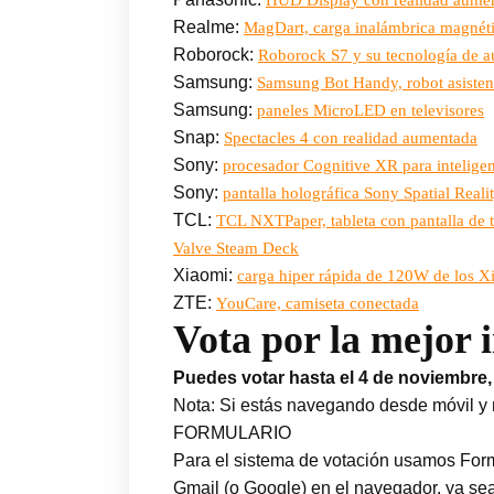
Realme:
MagDart, carga inalámbrica magnét
Roborock:
Roborock S7 y su tecnología de a
Samsung:
Samsung Bot Handy, robot asisten
Samsung:
paneles MicroLED en televisores
Snap:
Spectacles 4 con realidad aumentada
Sony:
procesador Cognitive XR para inteligen
Sony:
pantalla holográfica Sony Spatial Reali
TCL:
TCL NXTPaper, tableta con pantalla de t
Valve Steam Deck
Xiaomi:
carga hiper rápida de 120W de los 
ZTE:
YouCare, camiseta conectada
Vota por la mejor 
Puedes votar hasta el 4 de noviembre,
Nota: Si estás navegando desde móvil y 
FORMULARIO
Para el sistema de votación usamos Formu
Gmail (o Google) en el navegador, ya sea 