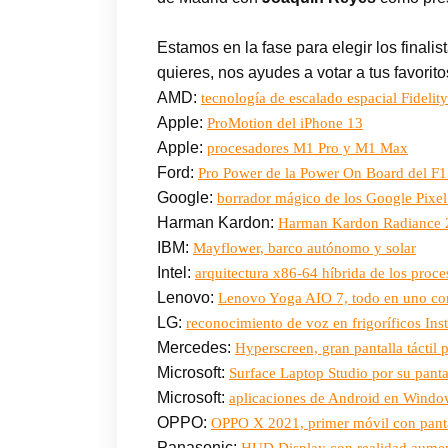
Estamos en la fase para elegir los finali
quieres, nos ayudes a votar a tus favorito
AMD:
tecnología de escalado espacial Fidel
Apple:
ProMotion del iPhone 13
Apple:
procesadores M1 Pro y M1 Max
Ford:
Pro Power de la Power On Board del F1
Google:
borrador mágico de los Google Pixel
Harman Kardon:
Harman Kardon Radiance 2
IBM:
Mayflower, barco autónomo y solar
Intel:
arquitectura x86-64 híbrida de los proce
Lenovo:
Lenovo Yoga AIO 7, todo en uno con 
LG:
reconocimiento de voz en frigoríficos In
Mercedes:
Hyperscreen, gran pantalla táctil
Microsoft:
Surface Laptop Studio por su pantall
Microsoft:
aplicaciones de Android en Windo
OPPO:
OPPO X 2021, primer móvil con panta
Panasonic:
HUD Display con realidad aumen