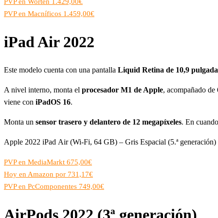
PVP en Worten 1.429,00€
PVP en Macníficos 1.459,00€
iPad Air 2022
Este modelo cuenta con una pantalla
Liquid Retina de 10,9 pulgada
A nivel interno, monta el
procesador M1 de Apple
, acompañado de
viene con
iPadOS 16
.
Monta un
sensor trasero y delantero de 12 megapíxeles
. En cuando
Apple 2022 iPad Air (Wi-Fi, 64 GB) – Gris Espacial (5.ª generación)
PVP en MediaMarkt 675,00€
Hoy en Amazon por 731,17€
PVP en PcComponentes 749,00€
AirPods 2022 (3ª generación)