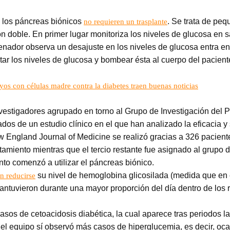
, los páncreas biónicos
. Se trata de peq
no requieren un trasplante
 doble. En primer lugar monitoriza los niveles de glucosa en s
nador observa un desajuste en los niveles de glucosa entra en
star los niveles de glucosa y bombear ésta al cuerpo del pacient
ayos con células madre contra la diabetes traen buenas noticias
nvestigadores agrupado en torno al Grupo de Investigación del 
os de un estudio clínico en el que han analizado la eficacia y 
w England Journal of Medicine se realizó gracias a 326 paciente
amiento mientras que el tercio restante fue asignado al grupo d
ento comenzó a utilizar el páncreas biónico.
su nivel de hemoglobina glicosilada (medida que en 
n reducirse
antuvieron durante una mayor proporción del día dentro de los
sos de cetoacidosis diabética, la cual aparece tras periodos la
, el equipo sí observó más casos de hiperglucemia, es decir, oc