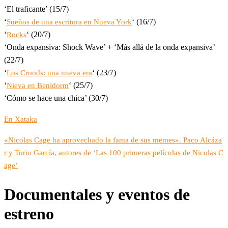
‘El traficante’ (15/7)
‘
‘ (16/7)
Sueños de una escritora en Nueva York
‘
‘ (20/7)
Rocks
‘Onda expansiva: Shock Wave’ + ‘Más allá de la onda expansiva’
(22/7)
‘
‘ (23/7)
Los Croods: una nueva era
‘
‘ (25/7)
Nieva en Benidorm
‘Cómo se hace una chica’ (30/7)
En Xataka
«Nicolas Cage ha aprovechado la fama de sus memes». Paco Alcáza
r y Torïo García, autores de ‘Las 100 primeras películas de Nicolas C
age’
Documentales y eventos de
estreno