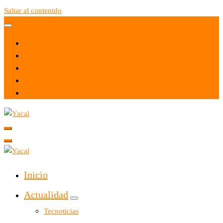
Saltar al contenido
Yacal micro hosting
Yacal micro hosting
Inicio
Actualidad
Tecnoticias