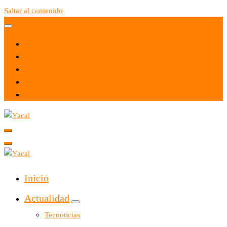
Saltar al contenido
Yacal micro hosting
Yacal micro hosting
Inicio
Actualidad
Tecnoticias