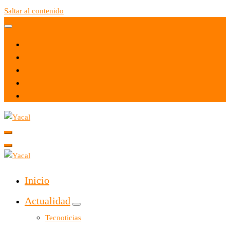
Saltar al contenido
Yacal micro hosting
Yacal micro hosting
Inicio
Actualidad
Tecnoticias