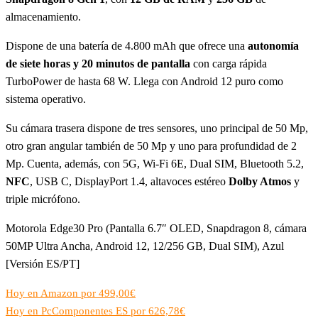
almacenamiento.
Dispone de una batería de 4.800 mAh que ofrece una
autonomía
de siete horas y 20 minutos de pantalla
con carga rápida
TurboPower de hasta 68 W. Llega con Android 12 puro como
sistema operativo.
Su cámara trasera dispone de tres sensores, uno principal de 50 Mp,
otro gran angular también de 50 Mp y uno para profundidad de 2
Mp. Cuenta, además, con 5G, Wi-Fi 6E, Dual SIM, Bluetooth 5.2,
NFC
, USB C, DisplayPort 1.4, altavoces estéreo
Dolby Atmos
y
triple micrófono.
Motorola Edge30 Pro (Pantalla 6.7″ OLED, Snapdragon 8, cámara
50MP Ultra Ancha, Android 12, 12/256 GB, Dual SIM), Azul
[Versión ES/PT]
Hoy en Amazon por 499,00€
Hoy en PcComponentes ES por 626,78€