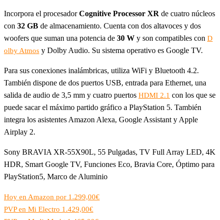
Incorpora el procesador
Cognitive Processor XR
de cuatro núcleos
con
32 GB
de almacenamiento. Cuenta con dos altavoces y dos
woofers que suman una potencia de
30 W
y son compatibles con
D
y Dolby Audio. Su sistema operativo es Google TV.
olby Atmos
Para sus conexiones inalámbricas, utiliza WiFi y Bluetooth 4.2.
También dispone de dos puertos USB, entrada para Ethernet, una
salida de audio de 3,5 mm y cuatro puertos
con los que se
HDMI 2.1
puede sacar el máximo partido gráfico a PlayStation 5. También
integra los asistentes Amazon Alexa, Google Assistant y Apple
Airplay 2.
Sony BRAVIA XR-55X90L, 55 Pulgadas, TV Full Array LED, 4K
HDR, Smart Google TV, Funciones Eco, Bravia Core, Óptimo para
PlayStation5, Marco de Aluminio
Hoy en Amazon por 1.299,00€
PVP en Mi Electro 1.429,00€