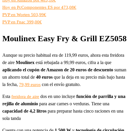
Hoy en Amazon por 465,10€
Hoy en PcComponentes ES por 473,08€
PVP en Worten 503,99€
PVP en Fnac 399,00€
Moulinex Easy Fry & Grill EZ5058
Aunque su precio habitual era de 119,99 euros, ahora esta freidora
de aire
Moulinex
está rebajada a 99,99 euros, cifra a la que
aplicando
el
cupón de Amazon de 20 euros de descuento
suman
un ahorro total de
40 euros
que la deja en su precio más bajo hasta
la fecha,
con el envío gratuito.
79,99 euros
Esta
dos en uno incluye
función de parrilla y una
freidora de aire
rejilla de aluminio
para asar carnes o verduras. Tiene una
capacidad de 4,2 litros
para preparar hasta cinco raciones en una
sola tanda
Cuenta con una potencia de
1.500 W
y
tecnología de circulación