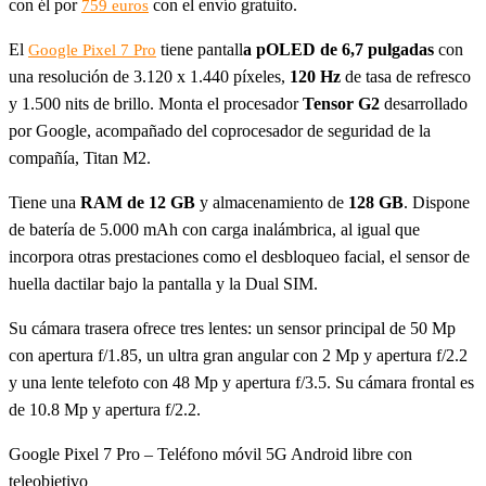
con él por
con el envío gratuito.
759 euros
El
tiene pantall
a pOLED de 6,7 pulgadas
con
Google Pixel 7 Pro
una resolución de 3.120 x 1.440 píxeles,
120 Hz
de tasa de refresco
y 1.500 nits de brillo. Monta el procesador
Tensor G2
desarrollado
por Google, acompañado del coprocesador de seguridad de la
compañía, Titan M2.
Tiene una
RAM de 12 GB
y almacenamiento de
128 GB
. Dispone
de batería de 5.000 mAh con carga inalámbrica, al igual que
incorpora otras prestaciones como el desbloqueo facial, el sensor de
huella dactilar bajo la pantalla y la Dual SIM.
Su cámara trasera ofrece tres lentes: un sensor principal de 50 Mp
con apertura f/1.85, un ultra gran angular con 2 Mp y apertura f/2.2
y una lente telefoto con 48 Mp y apertura f/3.5. Su cámara frontal es
de 10.8 Mp y apertura f/2.2.
Google Pixel 7 Pro – Teléfono móvil 5G Android libre con
teleobjetivo