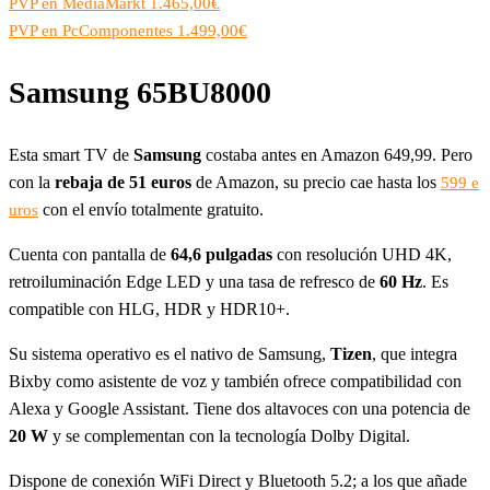
PVP en MediaMarkt 1.465,00€
PVP en PcComponentes 1.499,00€
Samsung 65BU8000
Esta smart TV de
Samsung
costaba antes en Amazon 649,99. Pero
con la
rebaja de 51 euros
de Amazon, su precio cae hasta los
599 e
con el envío totalmente gratuito.
uros
Cuenta con pantalla de
64,6 pulgadas
con resolución UHD 4K,
retroiluminación Edge LED y una tasa de refresco de
60 Hz
. Es
compatible con HLG, HDR y HDR10+.
Su sistema operativo es el nativo de Samsung,
Tizen
, que integra
Bixby como asistente de voz y también ofrece compatibilidad con
Alexa y Google Assistant. Tiene dos altavoces con una potencia de
20 W
y se complementan con la tecnología Dolby Digital.
Dispone de conexión WiFi Direct y Bluetooth 5.2; a los que añade