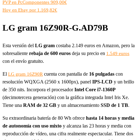
PVP en PcComponentes 909,00€
Hoy en Ebay por 1.169,82€
LG gram 16Z90R-G.AD79B
Esta versión del
LG
gram
costaba 2.149 euros en Amazon, pero la
sobresaliente
rebaja de 600 euros
deja su precio en
1.549 euros
con el envío gratuito.
El
cuenta con pantalla de
16 pulgadas
con
LG gram 16Z90R
resolución WQXGA (2560 x 1600px), panel
IPS-LCD
y un brillo
de 350 nits. Incorpora el procesador
Intel Core i7-1360P
(decimotercera generación) con la gráfica integrada Intel Iris Xe.
Tiene una
RAM de 32 GB
y un almacenamiento
SSD de 1 TB
.
Su extraordinaria batería de 80 Wh ofrece
hasta 14 horas y media
de autonomía con uso mixto
y alcanza las 23 horas y media con
reproducción de vídeo, una cifra realmente espectacular. Tiene dos