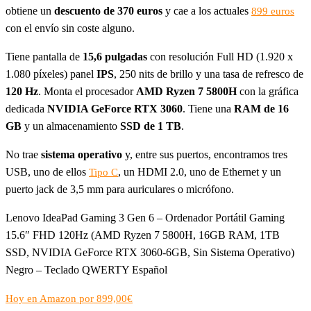
obtiene un
descuento de 370 euros
y cae a los actuales
899 euros
con el envío sin coste alguno.
Tiene pantalla de
15,6 pulgadas
con resolución Full HD (1.920 x
1.080 píxeles) panel
IPS
, 250 nits de brillo y una tasa de refresco de
120 Hz
. Monta el procesador
AMD Ryzen 7 5800H
con la gráfica
dedicada
NVIDIA GeForce RTX 3060
. Tiene una
RAM de 16
GB
y un almacenamiento
SSD de 1 TB
.
No trae
sistema operativo
y, entre sus puertos, encontramos tres
USB, uno de ellos
, un HDMI 2.0, uno de Ethernet y un
Tipo C
puerto jack de 3,5 mm para auriculares o micrófono.
Lenovo IdeaPad Gaming 3 Gen 6 – Ordenador Portátil Gaming
15.6″ FHD 120Hz (AMD Ryzen 7 5800H, 16GB RAM, 1TB
SSD, NVIDIA GeForce RTX 3060-6GB, Sin Sistema Operativo)
Negro – Teclado QWERTY Español
Hoy en Amazon por 899,00€