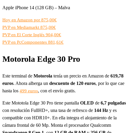
Apple iPhone 14 (128 GB) – Malva
Hoy en Amazon por 875,00€
PVP en Mediamarkt 875,00€
PVP en El Corte Inglés 904,00€
PVP en PcComponentes 881,61€
Motorola Edge 30 Pro
Este terminal de
Motorola
tenía un precio en Amazon de
619,78
euros
. Ahora alberga un
descuento de 120 euros
, por lo que cae
hasta los
, con el envío gratis.
499 euros
Este Mototola Edge 30 Pro tiene pantalla
OLED
de
6,7 pulgadas
con resolución FullHD+, una tasa de refresco de
144 Hz
y es
compatible con HDR10+. En ella integra el alojamiento de la
cámara frontal de 60 Mp. Monta el procesador Qualcomm
Snapdragon 8 Gen 1
, con
12 GB de RAM
y
256 GB
de