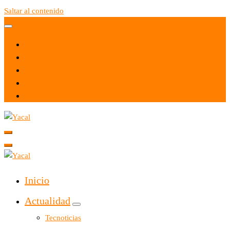
Saltar al contenido
Yacal micro hosting
Yacal micro hosting
Inicio
Actualidad
Tecnoticias