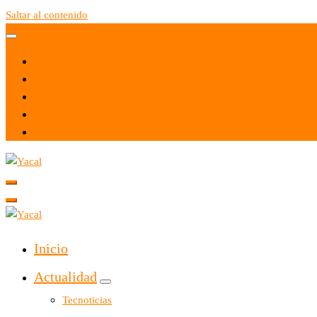
Saltar al contenido
Yacal micro hosting
Yacal micro hosting
Inicio
Actualidad
Tecnoticias