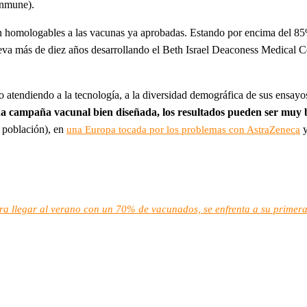
inmune).
s son homologables a las vacunas ya aprobadas. Estando por encima del 
leva más de diez años desarrollando el Beth Israel Deaconess Medical C
atendiendo a la tecnología, a la diversidad demográfica de sus ensayos 
na campaña vacunal bien diseñada, los resultados pueden ser muy
a población), en
y
una Europa tocada por los problemas con AstraZeneca
 llegar al verano con un 70% de vacunados, se enfrenta a su primera