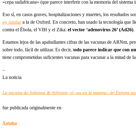
«cepa sudafricana» (que parece interferir con la memoria del sistema 
Eso sí, en casos graves, hospitalizaciones y muertes, los resultado
a la de Oxford. En concreto, han usado la tecnología que l
uy similar
contra el Ébola, el VIH y el Zika:
el vector ‘adenovirus 26’ (Ad26)
.
Estamos lejos de las apabullantes cifras de las vacunas de ARNm, pero 
sobre todo, fácil de utilizar. Es decir, t
odo parece indicar que con u
tiene comprometidas suficientes vacunas para vacunar a la mitad de l
–
La noticia
La vacuna de Johnson & Johnson, el «as en la manga» de Europa para
fue publicada originalmente en
Xataka