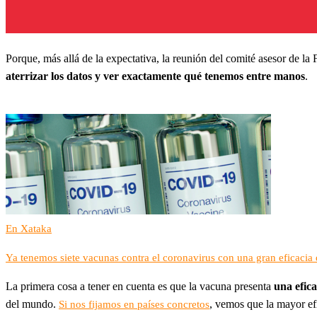
Porque, más allá de la expectativa, la reunión del comité asesor de 
aterrizar los datos y ver exactamente qué tenemos entre manos
.
En Xataka
Ya tenemos siete vacunas contra el coronavirus con una gran eficacia d
La primera cosa a tener en cuenta es que la vacuna presenta
una efic
del mundo.
, vemos que la mayor ef
Si nos fijamos en países concretos