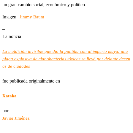
un gran cambio social, económico y político.
Imagen |
Jimmy Baum
–
La noticia
La maldición invisible que dio la puntilla con al imperio maya: una
plaga explosiva de cianobacterias tóxicas se llevó por delante decen
as de ciudades
fue publicada originalmente en
Xataka
por
Javier Jiménez
.