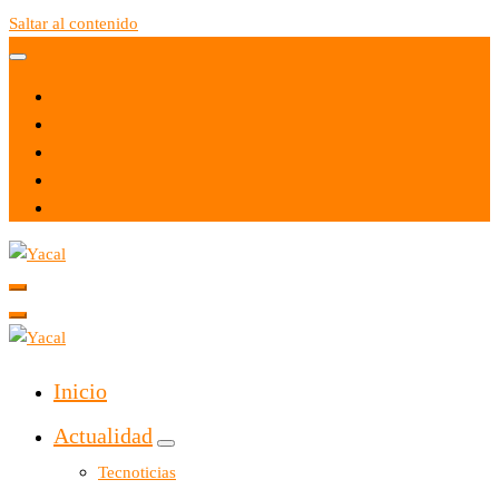
Saltar al contenido
Yacal micro hosting
Yacal micro hosting
Inicio
Actualidad
Tecnoticias