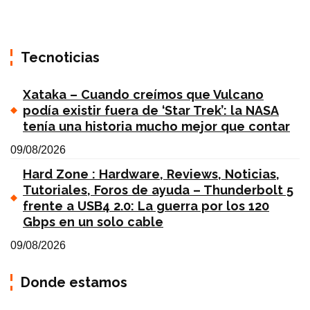
Tecnoticias
Xataka – Cuando creímos que Vulcano
podía existir fuera de ‘Star Trek’: la NASA
tenía una historia mucho mejor que contar
09/08/2026
Hard Zone : Hardware, Reviews, Noticias,
Tutoriales, Foros de ayuda – Thunderbolt 5
frente a USB4 2.0: La guerra por los 120
Gbps en un solo cable
09/08/2026
Donde estamos