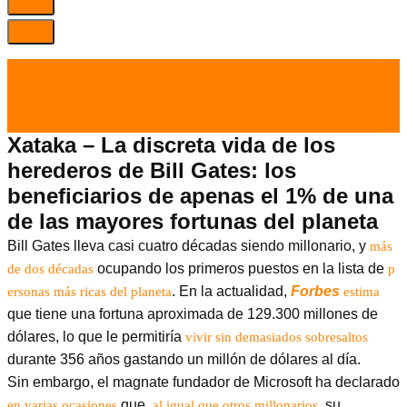
el 27 Abr 2024
por
Tecnología
Xataka – La discreta vida de los
herederos de Bill Gates: los
beneficiarios de apenas el 1% de una
de las mayores fortunas del planeta
Bill Gates lleva casi cuatro décadas siendo millonario, y
más
ocupando los primeros puestos en la lista de
de dos décadas
p
. En la actualidad,
Forbes
ersonas más ricas del planeta
estima
que tiene una fortuna aproximada de 129.300 millones de
dólares, lo que le permitiría
vivir sin demasiados sobresaltos
durante 356 años gastando un millón de dólares al día.
Sin embargo, el magnate fundador de Microsoft ha declarado
que,
, su
en varias ocasiones
al igual que otros millonarios