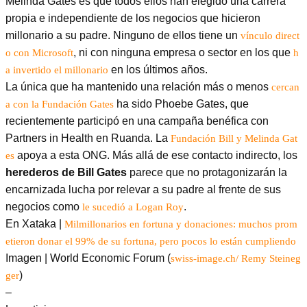
Melinda Gates es que todos ellos han elegido una carrera
propia e independiente de los negocios que hicieron
millonario a su padre. Ninguno de ellos tiene un
vínculo direct
, ni con ninguna empresa o sector en los que
o con Microsoft
h
en los últimos años.
a invertido el millonario
La única que ha mantenido una relación más o menos
cercan
ha sido Phoebe Gates, que
a con la Fundación Gates
recientemente participó en una campaña benéfica con
Partners in Health en Ruanda. La
Fundación Bill y Melinda Gat
apoya a esta ONG. Más allá de ese contacto indirecto, los
es
herederos de Bill Gates
parece que no protagonizarán la
encarnizada lucha por relevar a su padre al frente de sus
negocios como
.
le sucedió a Logan Roy
En Xataka |
Milmillonarios en fortuna y donaciones: muchos prom
etieron donar el 99% de su fortuna, pero pocos lo están cumpliendo
Imagen | World Economic Forum (
swiss-image.ch/ Remy Steineg
)
ger
–