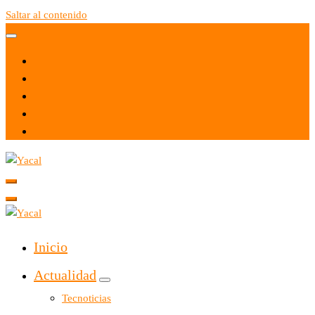
Saltar al contenido
Yacal micro hosting
Yacal micro hosting
Inicio
Actualidad
Tecnoticias