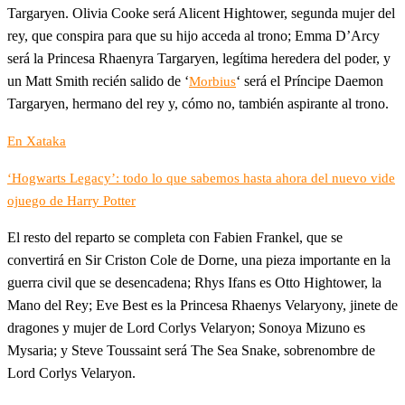
Targaryen. Olivia Cooke será Alicent Hightower, segunda mujer del
rey, que conspira para que su hijo acceda al trono; Emma D’Arcy
será la Princesa Rhaenyra Targaryen, legítima heredera del poder, y
un Matt Smith recién salido de ‘
‘ será el Príncipe Daemon
Morbius
Targaryen, hermano del rey y, cómo no, también aspirante al trono.
En Xataka
‘Hogwarts Legacy’: todo lo que sabemos hasta ahora del nuevo vide
ojuego de Harry Potter
El resto del reparto se completa con Fabien Frankel, que se
convertirá en Sir Criston Cole de Dorne, una pieza importante en la
guerra civil que se desencadena; Rhys Ifans es Otto Hightower, la
Mano del Rey; Eve Best es la Princesa Rhaenys Velaryony, jinete de
dragones y mujer de Lord Corlys Velaryon; Sonoya Mizuno es
Mysaria; y Steve Toussaint será The Sea Snake, sobrenombre de
Lord Corlys Velaryon.