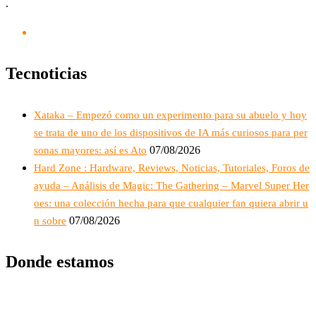
.
Tecnoticias
Xataka – Empezó como un experimento para su abuelo y hoy
se trata de uno de los dispositivos de IA más curiosos para per
07/08/2026
sonas mayores: así es Ato
Hard Zone : Hardware, Reviews, Noticias, Tutoriales, Foros de
ayuda – Análisis de Magic: The Gathering – Marvel Super Her
oes: una colección hecha para que cualquier fan quiera abrir u
07/08/2026
n sobre
Donde estamos