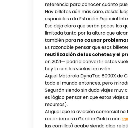
referencia para conocer cuánto pued
Hay billetes aún más caro, desde lu
espaciales a la Estación Espacial Int
Eso deja claro que serán pocos los q
limitada tanto por la altura que alc
también para
no causar problemas
Es razonable pensar que esos billete
reutilización de los cohetes y el 
en 2021— podría convertir estos vuel
hoy lo son los vuelos en avión.
Aquel Motorola DynaTac 8000X de Go
todo el mundo entonces, pero miradn
Seguirán siendo sin duda viajes muy
es lógico pensar en que estos viajes
recursos).
Al igual que la aviación comercial no 
recordemos a Gordon Gekko con
aqu
las comillas) acabe siendo algo rel