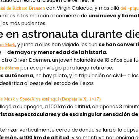
ado con éxito a la superficie terrestre.
con Virgin Galactic, y más allá
cial de Richard Branson
del «piq
, ambos hitos marcan el comienzo de
una nueva y llamat
los más pudientes.
 en astronauta durante di
, y junto a ellos han viajado los que
se han convert
no Mark
os—
de mayor y menor edad de la historia
.
el otro Oliver Daemen, un joven holandés de 18 años que f
por ese privilegio para luego retirarse.
de dólares
 es autónoma
, no hay piloto, y la tripulación es civil— a l
desértica al oeste del estado de Texas.
de Musk y SpaceX ya está aquí (Despeja la X, 1×17)
 llegó a su apogeo, a 100 km de altitud, en apenas 3 minu
vistas espectaculares y de esa singular sensación 
errizar verticalmente cerca de donde se lanzó, la cápsul
ármán, a 100 km de altitud
, y se mantuvo por encima d