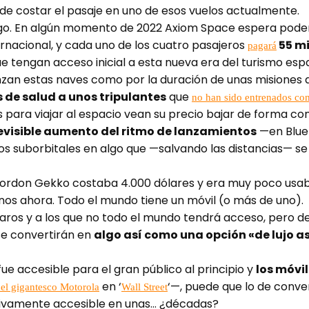
e costar el pasaje en uno de esos vuelos actualmente.
ego. En algún momento de 2022 Axiom Space espera poder 
ernacional, y cada uno de los cuatro pasajeros
55 mi
pagará
ue tengan acceso inicial a esta nueva era del turismo es
anzan estas naves como por la duración de unas misiones
 de salud a unos tripulantes
que
no han sido entrenados co
s para viajar al espacio vean su precio bajar de forma co
previsible aumento del ritmo de lanzamientos
—en Blue 
os suborbitales en algo que —salvando las distancias— se 
rdon Gekko costaba 4.000 dólares y era muy poco usabl
os ahora. Todo el mundo tiene un móvil (o más de uno).
 caros y a los que no todo el mundo tendrá acceso, pero 
 se convertirán en
algo así como una opción «de lujo a
fue accesible para el gran público al principio y
los móvi
en ‘
‘—, puede que lo de conve
el gigantesco Motorola
Wall Street
ativamente accesible en unas… ¿décadas?