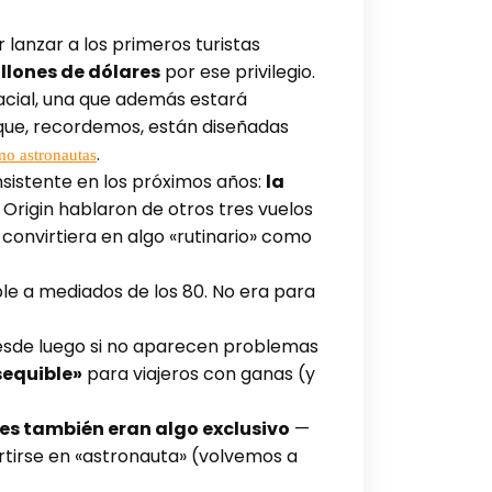
lanzar a los primeros turistas
llones de dólares
por ese privilegio.
pacial, una que además estará
 que, recordemos, están diseñadas
.
mo astronautas
nsistente en los próximos años:
la
Origin hablaron de otros tres vuelos
convirtiera en algo «rutinario» como
e a mediados de los 80. No era para
desde luego si no aparecen problemas
sequible»
para viajeros con ganas (y
les también eran algo exclusivo
—
rtirse en «astronauta» (volvemos a