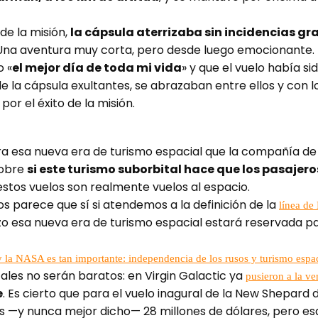
de la misión,
la cápsula aterrizaba sin incidencias gr
 Una aventura muy corta, pero desde luego emocionante.
o «
el mejor día de toda mi vida
» y que el vuelo había s
de la cápsula exultantes, se abrazaban entre ellos y con l
or el éxito de la misión.
ra esa nueva era de turismo espacial que la compañía de
sobre
si este turismo suborbital hace que los pasajer
estos vuelos son realmente vuelos al espacio.
s parece que sí si atendemos a la definición de la
línea de
lazo esa nueva era de turismo espacial estará reservada 
y la NASA es tan importante: independencia de los rusos y turismo espa
tales no serán baratos: en Virgin Galactic ya
pusieron a la ve
e
. Es cierto que para el vuelo inagural de la New Shepard 
s —y nunca mejor dicho— 28 millones de dólares, pero es