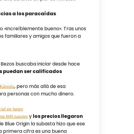
acias a los paracaídas
ido «increíblemente bueno». Tras unos
os familiares y amigos que fueron a
 Bezos buscaba iniciar desde hace
os puedan ser calificados
, pero más allá de esa
 Kármán
para personas con mucho dinero.
cial en juego
y
los precios llegaron
nta 600 pasajes
de Blue Origin la subasta hizo que ese
a primera cifra es una buena