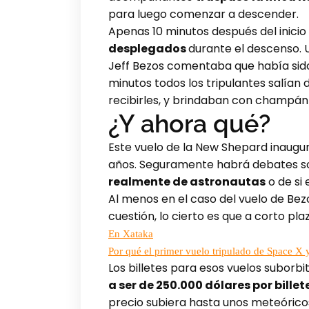
para luego comenzar a descender.
Apenas 10 minutos después del inicio 
desplegados
durante el descenso.
Jeff Bezos comentaba que había sid
minutos todos los tripulantes salían 
recibirles, y brindaban con champán p
¿Y ahora qué?
Este vuelo de la New Shepard inaugu
años. Seguramente habrá debates 
realmente de astronautas
o de si 
Al menos en el caso del vuelo de Bezo
cuestión, lo cierto es que a corto p
En Xataka
Por qué el primer vuelo tripulado de Space X 
Los billetes para esos vuelos suborbi
a ser de 250.000 dólares por billet
precio subiera hasta unos meteórico