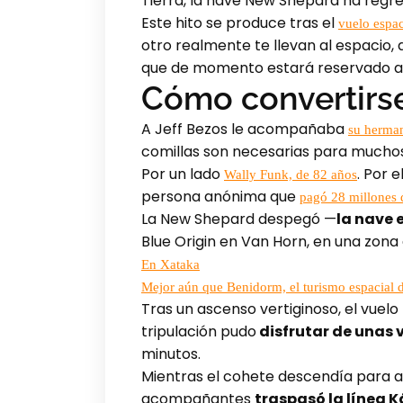
Tierra, la nave New Shepard ha regres
Este hito se produce tras el
vuelo espa
otro realmente te llevan al espacio
que de momento estará reservado a 
Cómo convertirse
A Jeff Bezos le acompañaba
su herma
comillas son necesarias para much
Por un lado
. Por 
Wally Funk, de 82 años
persona anónima que
pagó 28 millones 
La New Shepard despegó —
la nave
Blue Origin en Van Horn, en una zona 
En Xataka
Mejor aún que Benidorm, el turismo espacial 
Tras un ascenso vertiginoso, el vuelo
tripulación pudo
disfrutar de unas 
minutos.
Mientras el cohete descendía para at
acompañantes
traspasó la línea K