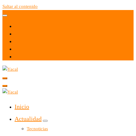
Saltar al contenido
Yacal micro hosting
Yacal micro hosting
Inicio
Actualidad
Tecnoticias