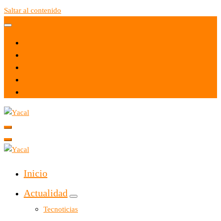
Saltar al contenido
Yacal micro hosting
Yacal micro hosting
Inicio
Actualidad
Tecnoticias