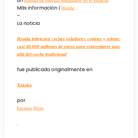
un
.
sistema de energía reutilizable en el espacio
Más información |
Honda
–
La noticia
Honda fabricará coches voladores, cohetes y robots:
casi 40.000 millones de euros para reinventarse más
allá del coche tradicional
fue publicada originalmente en
Xataka
por
Enrique Pérez
.