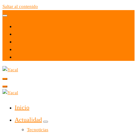
Saltar al contenido
Yacal micro hosting
Yacal micro hosting
Inicio
Actualidad
Tecnoticias