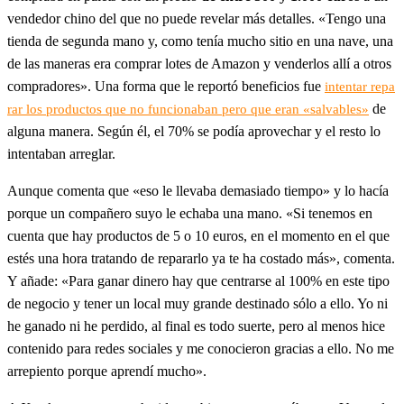
vendedor chino del que no puede revelar más detalles. «Tengo una
tienda de segunda mano y, como tenía mucho sitio en una nave, una
de las maneras era comprar lotes de Amazon y venderlos allí a otros
compradores». Una forma que le reportó beneficios fue
intentar repa
de
rar los productos que no funcionaban pero que eran «salvables»
alguna manera. Según él, el 70% se podía aprovechar y el resto lo
intentaban arreglar.
Aunque comenta que «eso le llevaba demasiado tiempo» y lo hacía
porque un compañero suyo le echaba una mano. «Si tenemos en
cuenta que hay productos de 5 o 10 euros, en el momento en el que
estés una hora tratando de repararlo ya te ha costado más», comenta.
Y añade: «Para ganar dinero hay que centrarse al 100% en este tipo
de negocio y tener un local muy grande destinado sólo a ello. Yo ni
he ganado ni he perdido, al final es todo suerte, pero al menos hice
contenido para redes sociales y me conocieron gracias a ello. No me
arrepiento porque aprendí mucho».