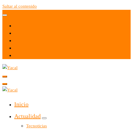
Saltar al contenido
Yacal micro hosting
Yacal micro hosting
Inicio
Actualidad
Tecnoticias