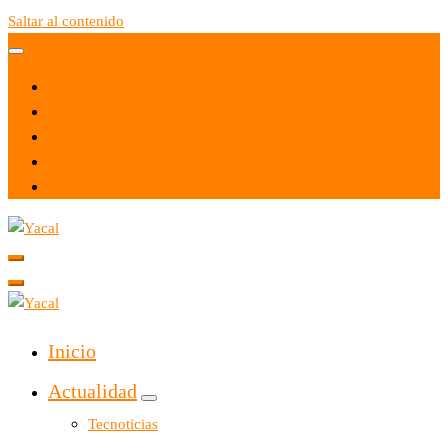
Saltar al contenido
Yacal micro hosting
Yacal micro hosting
Inicio
Actualidad
Tecnoticias