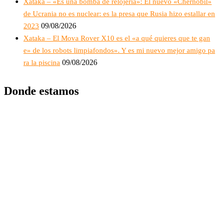
Xataka – «Es una bomba de relojería»: El nuevo «Chernóbil»
de Ucrania no es nuclear: es la presa que Rusia hizo estallar en
09/08/2026
2023
Xataka – El Mova Rover X10 es el «a qué quieres que te gan
e» de los robots limpiafondos». Y es mi nuevo mejor amigo pa
09/08/2026
ra la piscina
Donde estamos