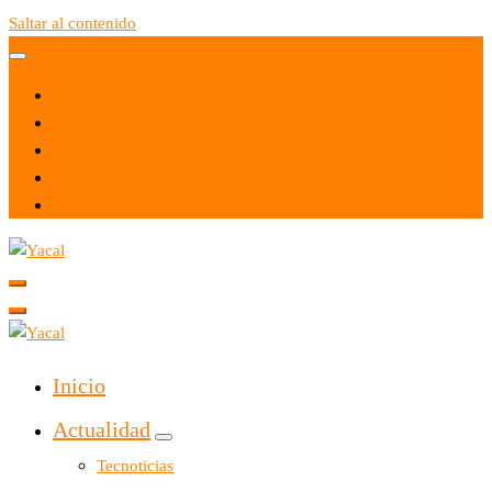
Saltar al contenido
Yacal micro hosting
Yacal micro hosting
Inicio
Actualidad
Tecnoticias