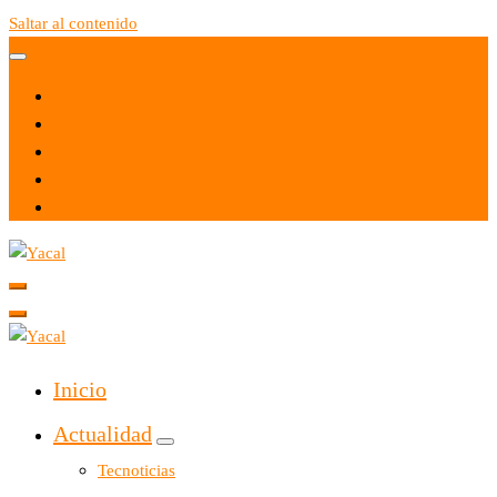
Saltar al contenido
Yacal micro hosting
Yacal micro hosting
Inicio
Actualidad
Tecnoticias