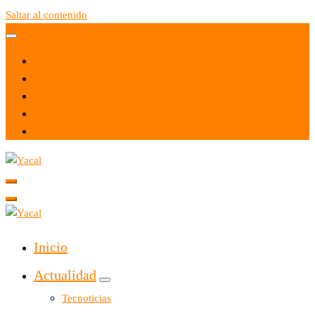
Saltar al contenido
Yacal micro hosting
Yacal micro hosting
Inicio
Actualidad
Tecnoticias