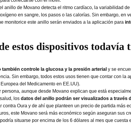
para conectarse con el móvil.
el anillo de Movano detecta el ritmo cardíaco, la variabilidad de
de oxígeno en sangre, los pasos o las calorías. Sin embargo, en v
ue monitorice este anillo serán enviados a la aplicación para
in
e estos dispositivos todavía t
 también controle la glucosa y la presión arterial
y se encuen
encia. Sin embargo, todos estos usos tienen que contar con la 
ia Europea del Medicamento en EE.UU).
uier persona, aunque desde Movano explican que está especial
 salud, los
datos del anillo podrán ser visualizados a través
 contra Oura y de ahí que planteen un precio de partida más ec
 euros, este Movano será más económico según aseguran sus cre
podría situarse por encima de los 6 dólares al mes que cuesta e