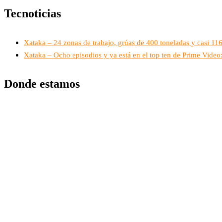
Tecnoticias
Xataka – 24 zonas de trabajo, grúas de 400 toneladas y casi 1
Xataka – Ocho episodios y ya está en el top ten de Prime Vide
Donde estamos