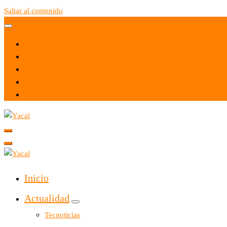
Saltar al contenido
Yacal micro hosting
Yacal micro hosting
Inicio
Actualidad
Tecnoticias