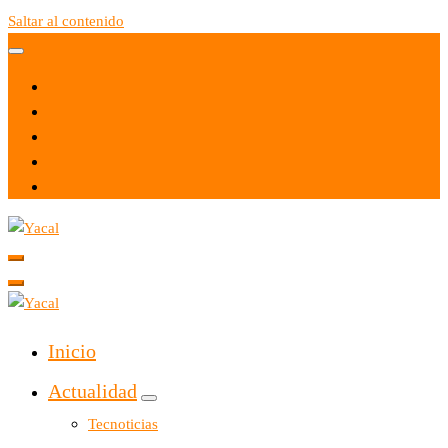
Saltar al contenido
Yacal micro hosting
Yacal micro hosting
Inicio
Actualidad
Tecnoticias