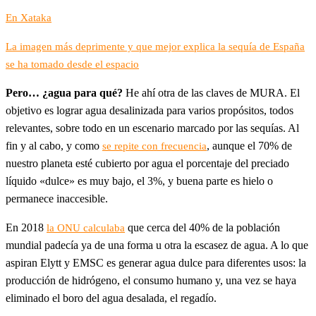
En Xataka
La imagen más deprimente y que mejor explica la sequía de España
se ha tomado desde el espacio
Pero… ¿agua para qué?
He ahí otra de las claves de MURA. El
objetivo es lograr agua desalinizada para varios propósitos, todos
relevantes, sobre todo en un escenario marcado por las sequías. Al
fin y al cabo, y como
, aunque el 70% de
se repite con frecuencia
nuestro planeta esté cubierto por agua el porcentaje del preciado
líquido «dulce» es muy bajo, el 3%, y buena parte es hielo o
permanece inaccesible.
En 2018
que cerca del 40% de la población
la ONU calculaba
mundial padecía ya de una forma u otra la escasez de agua. A lo que
aspiran Elytt y EMSC es generar agua dulce para diferentes usos: la
producción de hidrógeno, el consumo humano y, una vez se haya
eliminado el boro del agua desalada, el regadío.