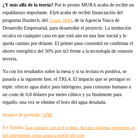
¿Y más allá de la teoría?
Por lo pronto MURA acaba de recibir un
espaldarazo importante. Elytt acaba de recibir financiación del
programa Hazitech, del
, de la Agencia Vasca de
Grupo SPRI
Desarrollo Empresarial, para desarrollar el proyecto. La institución
recalca en cualquier caso en que está aún en una fase inicial y le
queda camino por delante. El primer paso consistirá en confirmar el
ahorro energético del 50% por m3 frente a la tecnología de osmosis
inversa.
Ya con los resultados sobre la mesa y si su lectura es positiva, se
pasaría a la siguiente fase, el TRL4. El impacto que se persigue es
triple: ofrecer agua dulce para hidrógeno, para consumo humano a
un coste de 0,8 dólares por metro cúbico y ya finalmente para
regadío, una vez se elimine el boro del agua desalada.
Imagen de portada:
SPRI
En Xataka:
Las sequías van a ir a más. Así que algunas empresas es
tán intentando crear agua a partir del aire