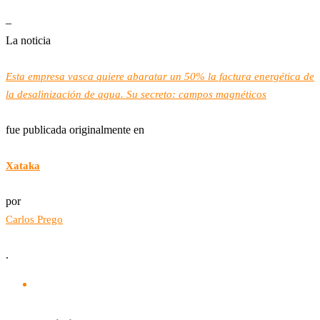
–
La noticia
Esta empresa vasca quiere abaratar un 50% la factura energética de
la desalinización de agua. Su secreto: campos magnéticos
fue publicada originalmente en
Xataka
por
Carlos Prego
.