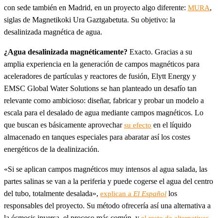
con sede también en Madrid, en un proyecto algo diferente:
,
MURA
siglas de Magnetikoki Ura Gaztgabetuta. Su objetivo: la
desalinizada magnética de agua.
¿Agua desalinizada magnéticamente?
Exacto. Gracias a su
amplia experiencia en la generación de campos magnéticos para
aceleradores de partículas y reactores de fusión, Elytt Energy y
EMSC Global Water Solutions se han planteado un desafío tan
relevante como ambicioso: diseñar, fabricar y probar un modelo a
escala para el desalado de agua mediante campos magnéticos. Lo
que buscan es básicamente aprovechar
en el líquido
su efecto
almacenado en tanques especiales para abaratar así los costes
energéticos de la dealinización.
«Si se aplican campos magnéticos muy intensos al agua salada, las
partes salinas se van a la periferia y puede cogerse el agua del centro
del tubo, totalmente desalada»,
los
explican a
El Español
responsables del proyecto. Su método ofrecería así una alternativa a
la ósmosis inversa, el proceso más común, y
,
el resto de alternativas