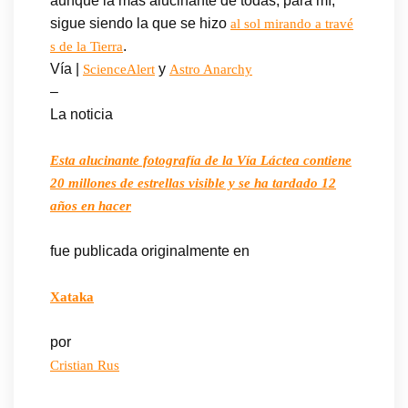
aunque la más alucinante de todas, para mí,
sigue siendo la que se hizo
al sol mirando a travé
.
s de la Tierra
Vía |
y
ScienceAlert
Astro Anarchy
–
La noticia
Esta alucinante fotografía de la Vía Láctea contiene
20 millones de estrellas visible y se ha tardado 12
años en hacer
fue publicada originalmente en
Xataka
por
Cristian Rus