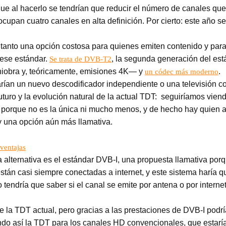
ue al hacerlo se tendrían que reducir el número de canales que
cupan cuatro canales en alta definición. Por cierto: este año s
r tanto una opción costosa para quienes emiten contenido y para
 ese estándar.
, la segunda generación del es
Se trata de DVB-T2
iobra y, teóricamente, emisiones 4K— y
.
un códec más moderno
rían un nuevo descodificador independiente o una televisión co
uturo y la evolución natural de la actual TDT: seguiríamos viend
, porque no es la única ni mucho menos, y de hecho hay quien ap
y una opción aún más llamativa.
sventajas
a alternativa es el estándar DVB-I, una propuesta llamativa por
están casi siempre conectadas a internet, y este sistema harí
 tendría que saber si el canal se emite por antena o por internet
l de la TDT actual, pero gracias a las prestaciones de DVB-I po
ejando así la TDT para los canales HD convencionales, que esta