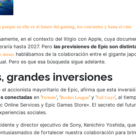
porque en ella ve el futuro del gaming, los conciertos y hasta el cine
cisamente, en el contexto del litigio con Apple, cuya docum
eraría hasta 2027. Pero
las previsiones de Epic son distin
hablábamos de la colaboración entre el gigante jap
e meses
tual. Pero es que esa búsqueda sigue adelante.
, grandes inversiones
el accionista mayoritario de Epic, afirma que esta inversió
les conectadas
en ‘
‘, ‘
‘ y ‘
‘, al tie
Fortnite
Rocket League
Fall Guys
c Online Services y Epic Games Store». El secreto del futur
xperiencias sociales.
sidente y director ejecutivo de Sony, Kenichiro Yoshida, q
entusiasmados de fortalecer nuestra colaboración para bri