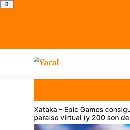
Yacal micro hosting
el 14 Abr 2021
por
Tecnología
Xataka – Epic Games consigue
paraíso virtual (y 200 son d