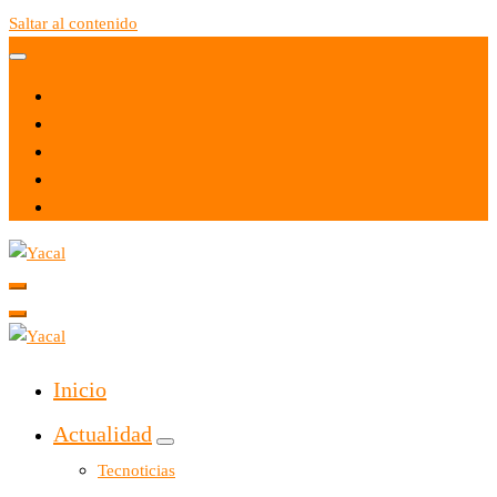
Saltar al contenido
Yacal micro hosting
Yacal micro hosting
Inicio
Actualidad
Tecnoticias