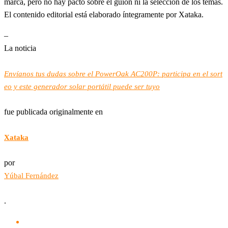
marca, pero no hay pacto sobre el guión ni la selección de los temas.
El contenido editorial está elaborado íntegramente por Xataka.
–
La noticia
Envíanos tus dudas sobre el PowerOak AC200P: participa en el sort
eo y este generador solar portátil puede ser tuyo
fue publicada originalmente en
Xataka
por
Yúbal Fernández
.