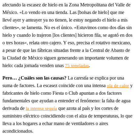
afectando la escasez de hielo en la Zona Metropolitana del Valle de
México. «Lo vendo en una tienda. Las [bolsas de hielo] que me
llevé ayer y anteayer ya no tienen, le estoy negando el hielo a mis
clientes», se lamenta. No es el único. «Estuvimos como dos días sin
hielo y cuando lo trajeron [los clientes] hicieron fila, se agotó en dos
o tres horas», relata otro cajero. Y eso, precisa el rotativo mexicano,
a pesar de que las fábricas situadas frente a la Central de Abasto de
la Ciudad de México siguen generando un importante volumen de
hielo: cada jornada venden unas
.
75 toneladas
Pero… ¿Cuáles son las causas?
La carestía se explica por una
suma de factores. La escasez coincide con una intensa
y
ola de calor
fabricantes de hielo como Fiesta o Club apuntan a dos factores
fundamentales que ayudan a entender el fenómeno: la falta de agua
derivada de
que azota al país y los cortes de
la intensa sequía
suministro eléctrico coincidiendo con el alza de temperaturas, lo que
lleva a los hogares a echar mano de ventiladores o aires
acondicionados.