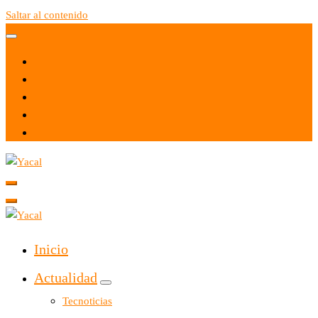
Saltar al contenido
Yacal micro hosting
Yacal micro hosting
Inicio
Actualidad
Tecnoticias