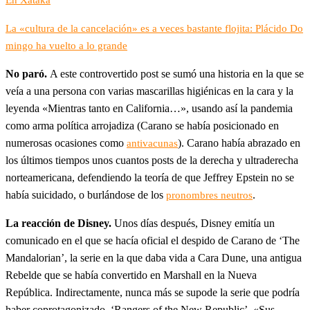
La «cultura de la cancelación» es a veces bastante flojita: Plácido Do
mingo ha vuelto a lo grande
No paró.
A este controvertido post se sumó una historia en la que se
veía a una persona con varias mascarillas higiénicas en la cara y la
leyenda «Mientras tanto en California…», usando así la pandemia
como arma política arrojadiza (Carano se había posicionado en
numerosas ocasiones como
). Carano había abrazado en
antivacunas
los últimos tiempos unos cuantos posts de la derecha y ultraderecha
norteamericana, defendiendo la teoría de que Jeffrey Epstein no se
había suicidado, o burlándose de los
.
pronombres neutros
La reacción de Disney.
Unos días después, Disney emitía un
comunicado en el que se hacía oficial el despido de Carano de ‘The
Mandalorian’, la serie en la que daba vida a Cara Dune, una antigua
Rebelde que se había convertido en Marshall en la Nueva
República. Indirectamente, nunca más se supode la serie que podría
haber coprotagonizado, ‘Rangers of the New Republic’. «Sus