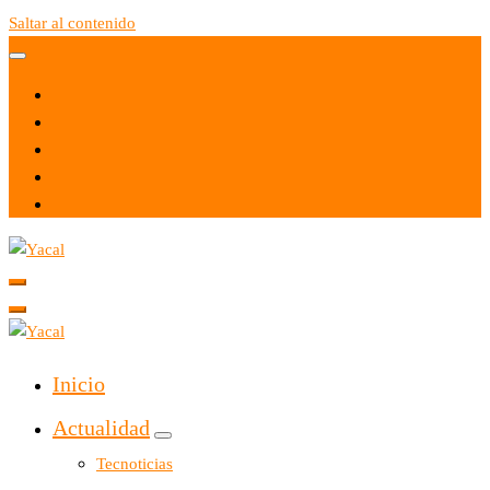
Saltar al contenido
Yacal micro hosting
Yacal micro hosting
Inicio
Actualidad
Tecnoticias