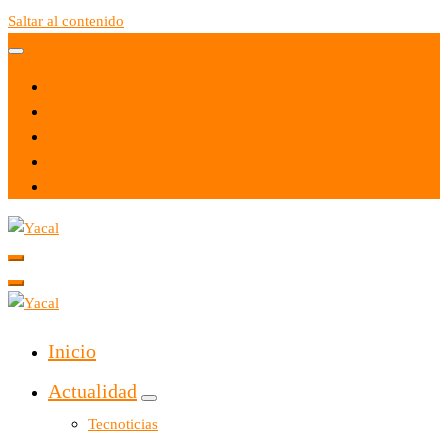
Saltar al contenido
Yacal micro hosting
Yacal micro hosting
Inicio
Actualidad
Tecnoticias