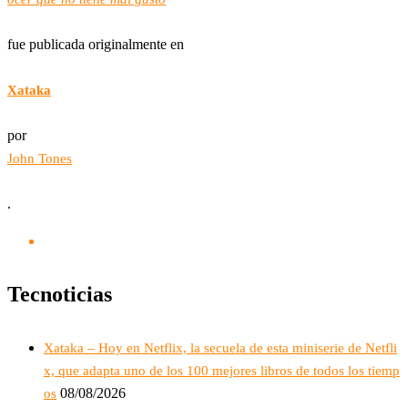
fue publicada originalmente en
Xataka
por
John Tones
.
Tecnoticias
Xataka – Hoy en Netflix, la secuela de esta miniserie de Netfli
x, que adapta uno de los 100 mejores libros de todos los tiemp
08/08/2026
os