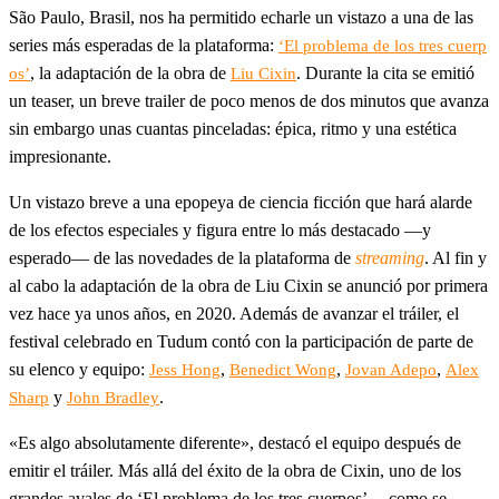
São Paulo, Brasil, nos ha permitido echarle un vistazo a una de las
series más esperadas de la plataforma:
‘El problema de los tres cuerp
, la adaptación de la obra de
. Durante la cita se emitió
os’
Liu Cixin
un teaser, un breve trailer de poco menos de dos minutos que avanza
sin embargo unas cuantas pinceladas: épica, ritmo y una estética
impresionante.
Un vistazo breve a una epopeya de ciencia ficción que hará alarde
de los efectos especiales y figura entre lo más destacado —y
esperado— de las novedades de la plataforma de
streaming
. Al fin y
al cabo la adaptación de la obra de Liu Cixin se anunció por primera
vez hace ya unos años, en 2020. Además de avanzar el tráiler, el
festival celebrado en Tudum contó con la participación de parte de
su elenco y equipo:
,
,
,
Jess Hong
Benedict Wong
Jovan Adepo
Alex
y
.
Sharp
John Bradley
«Es algo absolutamente diferente», destacó el equipo después de
emitir el tráiler. Más allá del éxito de la obra de Cixin, uno de los
grandes avales de ‘El problema de los tres cuerpos’ —como se