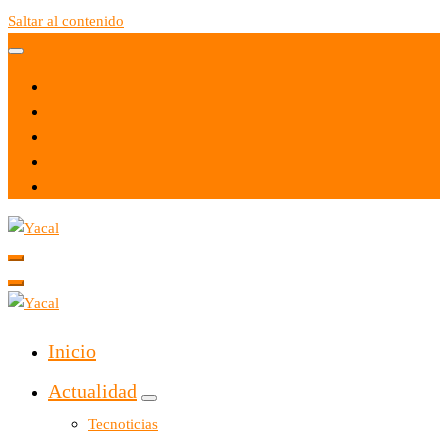
Saltar al contenido
Yacal micro hosting
Yacal micro hosting
Inicio
Actualidad
Tecnoticias