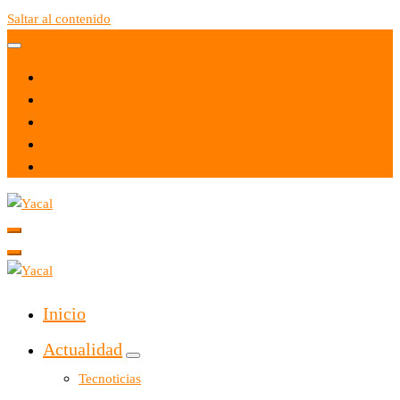
Saltar al contenido
Yacal micro hosting
Yacal micro hosting
Inicio
Actualidad
Tecnoticias