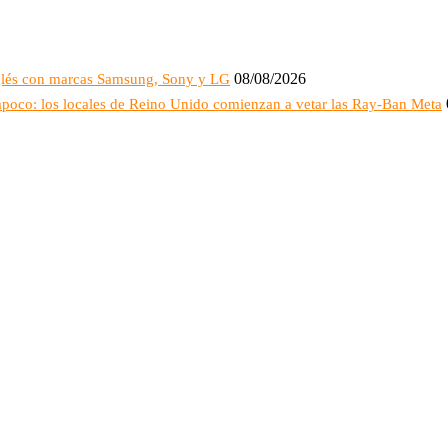
08/08/2026
Inglés con marcas Samsung, Sony y LG
ampoco: los locales de Reino Unido comienzan a vetar las Ray-Ban Meta