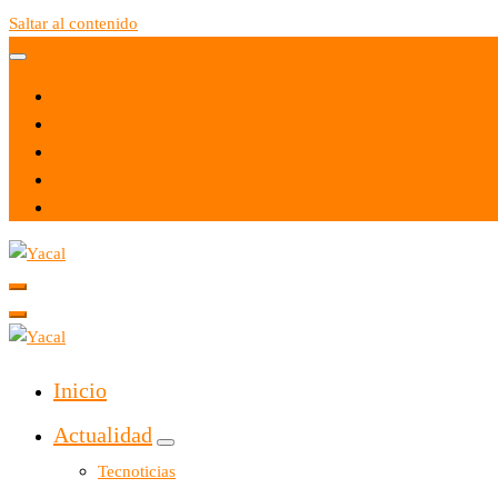
Saltar al contenido
Yacal micro hosting
Yacal micro hosting
Inicio
Actualidad
Tecnoticias