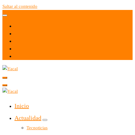
Saltar al contenido
Yacal micro hosting
Yacal micro hosting
Inicio
Actualidad
Tecnoticias