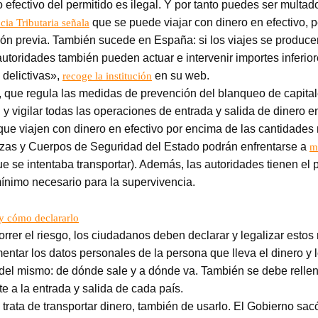
fectivo del permitido es ilegal. Y por tanto puedes ser multado
que se puede viajar con dinero en efectivo, p
ia Tributaria señala
ión previa. También sucede en España: si los viajes se produce
 autoridades también pueden actuar e intervenir importes inferi
 delictivas»,
en su web.
recoge la institución
, que regula las medidas de prevención del blanqueo de capital
al y vigilar todas las operaciones de entrada y salida de dinero en
ue viajen con dinero en efectivo por encima de las cantidade
rzas y Cuerpos de Seguridad del Estado podrán enfrentarse a
m
ue se intentaba transportar). Además, las autoridades tienen el p
mínimo necesario para la supervivencia.
y cómo declararlo
rrer el riesgo, los ciudadanos deben declarar y legalizar est
entar los datos personales de la persona que lleva el dinero y 
 del mismo: de dónde sale y a dónde va. También se debe relle
e a la entrada y salida de cada país.
 trata de transportar dinero, también de usarlo.
El Gobierno sacó