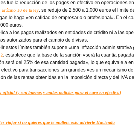
les fue la reducción de los pagos en efectivo en operaciones e
l
, se redujo de 2.500 a 1.000 euros el límite 
artículo 18 de la ley
gan lo haga «en calidad de empresario o profesional». En el cas
.000 euros.
plica a los pagos realizados en entidades de crédito ni a las 
tos autorizados para el cambio de divisas.
ir estos límites también supone «una infracción administrativa
, establece que la base de la sanción «será la cuantía pagada
12
ión será del 25% de esa cantidad pagada», lo que equivale a en
de efectivo para transacciones tan grandes «es un mecanismo d
ación de las rentas obtenidas en la imposición directa y del IVA 
co oficial (y son buenas y malas noticias para el euro en efectivo)
des viajar si no quieres que te multen: esto advierte Hacienda