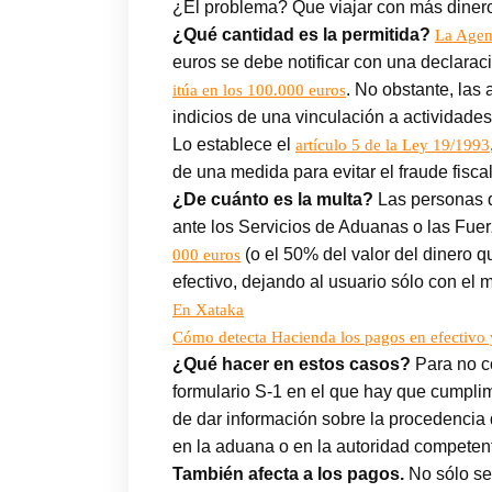
¿El problema? Que viajar con más dinero e
¿Qué cantidad es la permitida?
La Agenc
euros se debe notificar con una declarac
. No obstante, las
itúa en los 100.000 euros
indicios de una vinculación a actividades
Lo establece el
artículo 5 de la Ley 19/1993
de una medida para
evitar el fraude fisc
¿De cuánto es la multa?
Las personas q
ante los Servicios de Aduanas o las Fue
(o el 50% del valor del dinero q
000 euros
efectivo, dejando al usuario sólo con el 
En Xataka
Cómo detecta Hacienda los pagos en efectivo 
¿Qué hacer en estos casos?
Para no co
formulario S-1 en el que hay que cumplim
de dar información sobre la procedencia
en la aduana o en la autoridad competent
También afecta a los pagos.
No sólo se