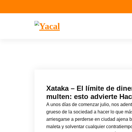
S
a
l
t
a
Yacal micro hosting
r
a
l
c
o
n
t
Xataka – El límite de din
e
multen: esto advierte Ha
n
i
A unos días de comenzar julio, nos adent
d
grueso de la sociedad a hacer lo que má
o
arriesgarse a perderse en ciudad ajena
maleta y solventar cualquier contratiemp