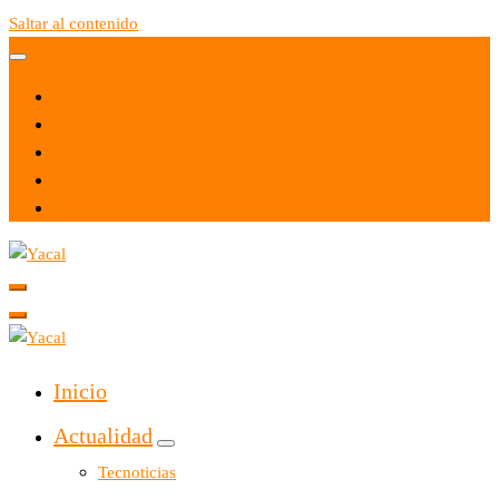
Saltar al contenido
Yacal micro hosting
Yacal micro hosting
Inicio
Actualidad
Tecnoticias