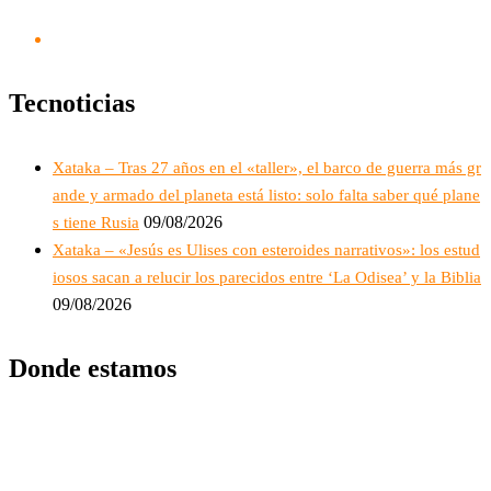
Tecnoticias
Xataka – Tras 27 años en el «taller», el barco de guerra más gr
ande y armado del planeta está listo: solo falta saber qué plane
09/08/2026
s tiene Rusia
Xataka – «Jesús es Ulises con esteroides narrativos»: los estud
iosos sacan a relucir los parecidos entre ‘La Odisea’ y la Biblia
09/08/2026
Donde estamos