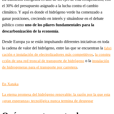
el 30% del presupuesto asignado a la lucha contra el cambio
climático. Y aquí es donde el hidrógeno verde ha comenzado a
ganar posiciones, creciendo en interés y situándose en el debate
público como
uno de los pilares fundamentales para la
descarbonización de la economía
.
Desde Europa ya se están impulsando diferentes iniciativas en toda
la cadena de valor del hidrógeno, entre las que se encuentran la
fabri
,
cación e instalación de electrolizadores más competitivos
la constru
o la
cción de una red troncal de transporte de hidrógeno
instalación
.
de hidrogeneras para el transporte por carretera
En Xataka
La eterna promesa del hidrógeno renovable: la razón por la que esta
«gran esperanza» tecnológica nunca termina de despegar