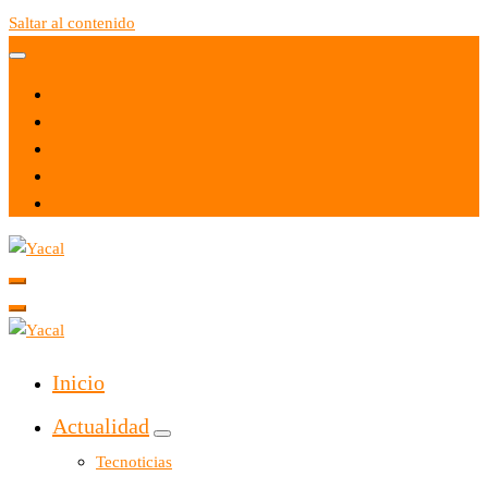
Saltar al contenido
Yacal micro hosting
Yacal micro hosting
Inicio
Actualidad
Tecnoticias